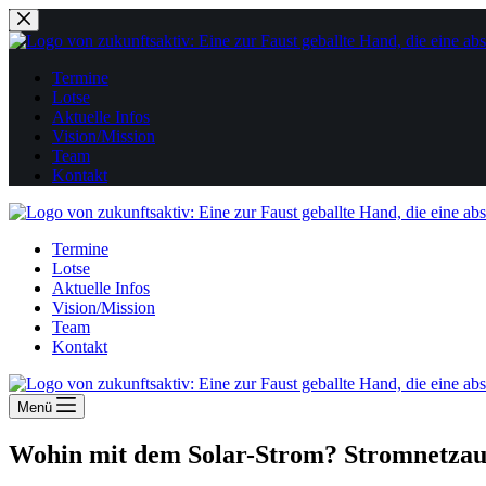
Zum
Inhalt
springen
Termine
Lotse
Aktuelle Infos
Vision/Mission
Team
Kontakt
Termine
Lotse
Aktuelle Infos
Vision/Mission
Team
Kontakt
Menü
Wohin mit dem Solar-Strom? Stromnetzau