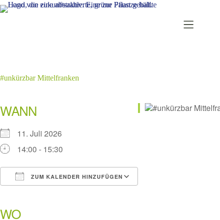
Zum
Inhalt
springen
#unkürzbar Mittelfranken
WANN
11. Juli 2026
14:00 - 15:30
ZUM KALENDER HINZUFÜGEN
ICS herunterladen
Google Kalender
iCalendar
Office 365
Outlook Live
WO