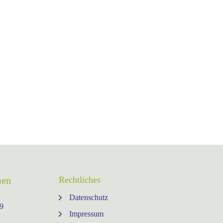
men
Rechtliches
Datenschutz
9⁩
Impressum