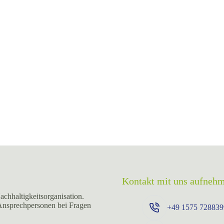
Kontakt mit uns aufneh
achhaltigkeitsorganisation.
 Ansprechpersonen bei Fragen
+49 ⁨1575 728839