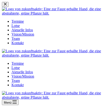
Zum
Inhalt
springen
Termine
Lotse
Aktuelle Infos
Vision/Mission
Team
Kontakt
Termine
Lotse
Aktuelle Infos
Vision/Mission
Team
Kontakt
Menü