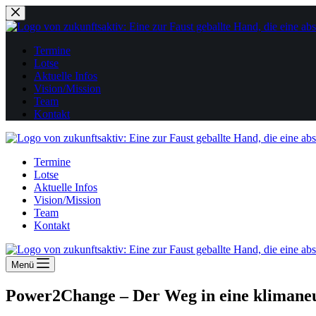
Zum
Inhalt
springen
Termine
Lotse
Aktuelle Infos
Vision/Mission
Team
Kontakt
Termine
Lotse
Aktuelle Infos
Vision/Mission
Team
Kontakt
Menü
Power2Change – Der Weg in eine klimaneu