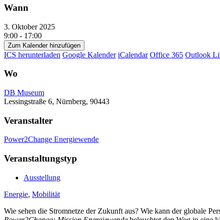
Wann
3. Oktober 2025
9:00 - 17:00
Zum Kalender hinzufügen
ICS herunterladen
Google Kalender
iCalendar
Office 365
Outlook Li
Wo
DB Museum
Lessingstraße 6, Nürnberg, 90443
Veranstalter
Power2Change Energiewende
Veranstaltungstyp
Ausstellung
Energie
,
Mobilität
Wie sehen die Stromnetze der Zukunft aus? Wie kann der globale Perso
Power2Change: Mission Energiewende
beleuchtet den Weg in eine k