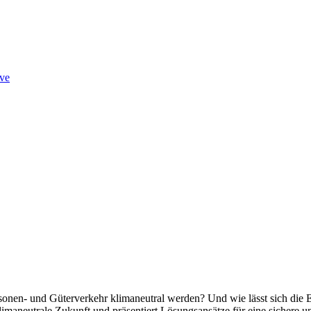
ve
nen- und Güterverkehr klimaneutral werden? Und wie lässt sich die Ene
limaneutrale Zukunft und präsentiert Lösungsansätze für eine sichere 