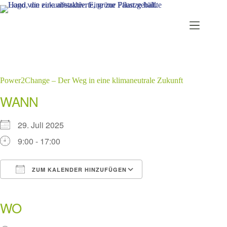
Zum
Inhalt
springen
Power2Change – Der Weg in eine klimaneutrale Zukunft
WANN
29. Juli 2025
9:00 - 17:00
ZUM KALENDER HINZUFÜGEN
ICS herunterladen
Google Kalender
iCalendar
Office 365
Outlook Live
WO