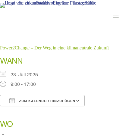
Zum
Inhalt
springen
Power2Change – Der Weg in eine klimaneutrale Zukunft
WANN
23. Juli 2025
9:00 - 17:00
ZUM KALENDER HINZUFÜGEN
ICS herunterladen
Google Kalender
iCalendar
Office 365
Outlook Live
WO