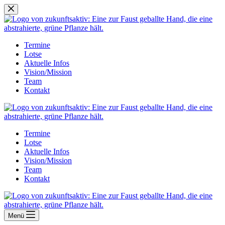
Zum
Inhalt
springen
Termine
Lotse
Aktuelle Infos
Vision/Mission
Team
Kontakt
Termine
Lotse
Aktuelle Infos
Vision/Mission
Team
Kontakt
Menü