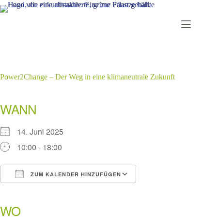
Zum
Inhalt
springen
Power2Change – Der Weg in eine klimaneutrale Zukunft
WANN
14. Juni 2025
10:00 - 18:00
ZUM KALENDER HINZUFÜGEN
ICS herunterladen
Google Kalender
iCalendar
Office 365
Outlook Live
WO