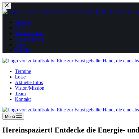
Zum
Inhalt
springen
Termine
Lotse
Aktuelle Infos
Vision/Mission
Team
Kontakt
Termine
Lotse
Aktuelle Infos
Vision/Mission
Team
Kontakt
Menü
Hereinspaziert! Entdecke die Energie- u