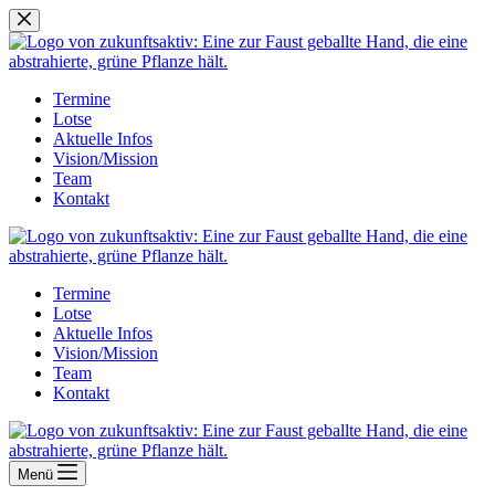
Zum
Inhalt
springen
Termine
Lotse
Aktuelle Infos
Vision/Mission
Team
Kontakt
Termine
Lotse
Aktuelle Infos
Vision/Mission
Team
Kontakt
Menü