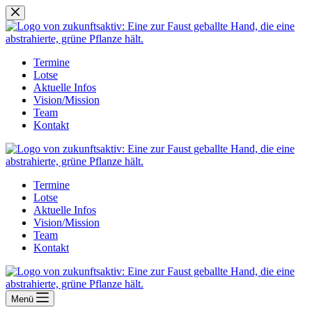
Zum
Inhalt
springen
Termine
Lotse
Aktuelle Infos
Vision/Mission
Team
Kontakt
Termine
Lotse
Aktuelle Infos
Vision/Mission
Team
Kontakt
Menü