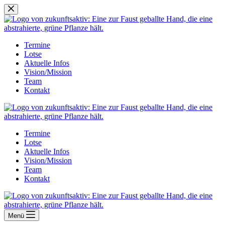
Zum
Inhalt
springen
Termine
Lotse
Aktuelle Infos
Vision/Mission
Team
Kontakt
Termine
Lotse
Aktuelle Infos
Vision/Mission
Team
Kontakt
Menü