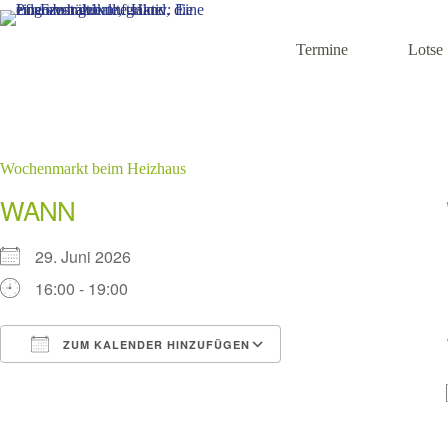
Zum
Inhalt
springen
Termine
Lotse
Wochenmarkt beim Heizhaus
WANN
29. Juni 2026
16:00 - 19:00
ZUM KALENDER HINZUFÜGEN
ICS herunterladen
Google Kalender
iCalendar
Office 365
Outlook Live