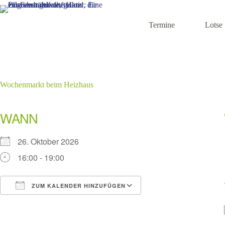
Zum
Inhalt
springen
Termine
Lotse
Wochenmarkt beim Heizhaus
WANN
26. Oktober 2026
16:00 - 19:00
ZUM KALENDER HINZUFÜGEN
ICS herunterladen
Google Kalender
iCalendar
Office 365
Outlook Live