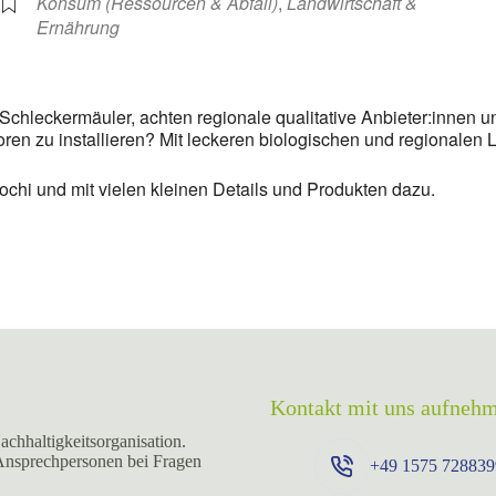
Konsum (Ressourcen & Abfall)
,
Landwirtschaft &
Ernährung
chleckermäuler, achten regionale qualitative Anbieter:innen un
ren zu installieren? Mit leckeren biologischen und regionalen 
hi und mit vielen kleinen Details und Produkten dazu.
Kontakt mit uns aufneh
achhaltigkeitsorganisation.
 Ansprechpersonen bei Fragen
+49 ⁨1575 728839