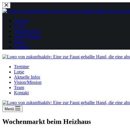
Zum
Inhalt
springen
Termine
Lotse
Aktuelle Infos
Vision/Mission
Team
Kontakt
Termine
Lotse
Aktuelle Infos
Vision/Mission
Team
Kontakt
Menü
Wochenmarkt beim Heizhaus