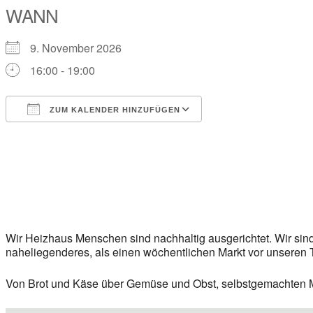
WANN
9. November 2026
16:00 - 19:00
ZUM KALENDER HINZUFÜGEN
ICS herunterladen
Google Kalender
iCalendar
Office 365
Outlook Live
Wir Heizhaus Menschen sind nachhaltig ausgerichtet. Wir sind 
naheliegenderes, als einen wöchentlichen Markt vor unseren T
Von Brot und Käse über Gemüse und Obst, selbstgemachten Mo