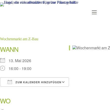
Zum
Inhalt
springen
Wochenmarkt am Z-Bau
WANN
13. Mai 2026
16:00 - 19:00
ZUM KALENDER HINZUFÜGEN
ICS herunterladen
Google Kalender
iCalendar
Office 365
Outlook Live
WO