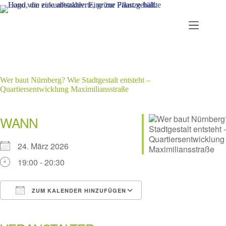
Zum
Inhalt
springen
Wer baut Nürnberg? Wie Stadtgestalt entsteht –
Quartiersentwicklung Maximiliansstraße
WANN
24. März 2026
19:00 - 20:30
ZUM KALENDER HINZUFÜGEN
ICS herunterladen
Google Kalender
iCalendar
Office 365
Outlook Live