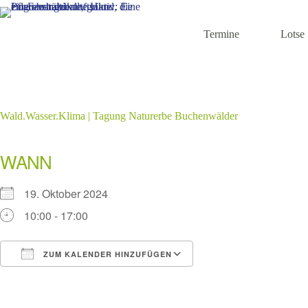
Zum
Inhalt
springen
Termine
Lotse
Wald.Wasser.Klima | Tagung Naturerbe Buchenwälder
WANN
19. Oktober 2024
10:00 - 17:00
ZUM KALENDER HINZUFÜGEN
ICS herunterladen
Google Kalender
iCalendar
Office 365
Outlook Live