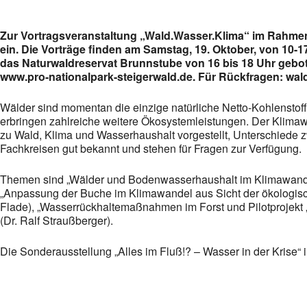
Zur Vortragsveranstaltung „Wald.Wasser.Klima“ im Rahmen
ein. Die Vorträge finden am Samstag, 19. Oktober, von 10-17
das Naturwaldreservat Brunnstube von 16 bis 18 Uhr geboten
www.pro-nationalpark-steigerwald.de. Für Rückfragen: wald@b
Wälder sind momentan die einzige natürliche Netto-Kohlensto
erbringen zahlreiche weitere Ökosystemleistungen. Der Klimaw
zu Wald, Klima und Wasserhaushalt vorgestellt, Unterschiede z
Fachkreisen gut bekannt und stehen für Fragen zur Verfügung.
Themen sind „Wälder und Bodenwasserhaushalt im Klimawandel“ 
„Anpassung der Buche im Klimawandel aus Sicht der ökologisch
Flade), „Wasserrückhaltemaßnahmen im Forst und Pilotprojekt 
(Dr. Ralf Straußberger).
Die Sonderausstellung „Alles im Fluß!? – Wasser in der Krise“