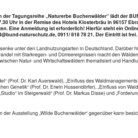
 der Tagungsreihe „Naturerbe Buchenwälder“ lädt der BUND
.30 Uhr in der Remise des Hotels Klosterbräu in 96157 Ebrac
. Eine Anmeldung ist erforderlich! Hierfür steht ein Onlin
und-naturschutz.de, 0911/ 818 78 21. Der Eintritt ist frei.
ffsenke unter den Landnutzungsarten in Deutschland. Darüber 
andel mit Starkregen- und Dürreereignissen macht den Wäldern
wischen Natur- und Wirtschaftswäldern thematisiert und Handlu
(Prof. Dr. Karl Auerswald), „Einfluss des Waldmanagements au
en Genetik“ (Prof. Dr. Erwin Hussendörfer), „Einfluss von Wal
„Studio“ im Steigerwald“ (Prof. Dr. Markus Disse) und „Forde
 in der Ausstellung „Wilde Buchenwälder“ gegenüber kann besic