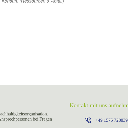
Konsum (Ressourcen & Abfall)
Kontakt mit uns aufneh
achhaltigkeitsorganisation.
 Ansprechpersonen bei Fragen
+49 ⁨1575 728839