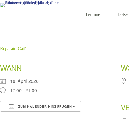
Zum
Inhalt
springen
Termine
Lotse
ReparaturCafé
WANN
W
16. April 2026
17:00 - 21:00
V
ZUM KALENDER HINZUFÜGEN
ICS herunterladen
Google Kalender
iCalendar
Office 365
Outlook Live