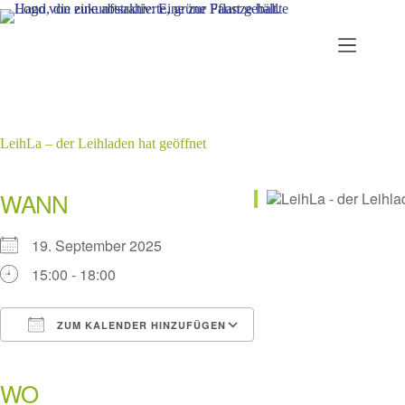
Zum
Inhalt
springen
LeihLa – der Leihladen hat geöffnet
WANN
19. September 2025
15:00 - 18:00
ZUM KALENDER HINZUFÜGEN
ICS herunterladen
Google Kalender
iCalendar
Office 365
Outlook Live
WO