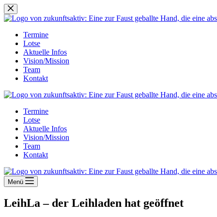
Zum
Inhalt
springen
Termine
Lotse
Aktuelle Infos
Vision/Mission
Team
Kontakt
Termine
Lotse
Aktuelle Infos
Vision/Mission
Team
Kontakt
Menü
LeihLa – der Leihladen hat geöffnet