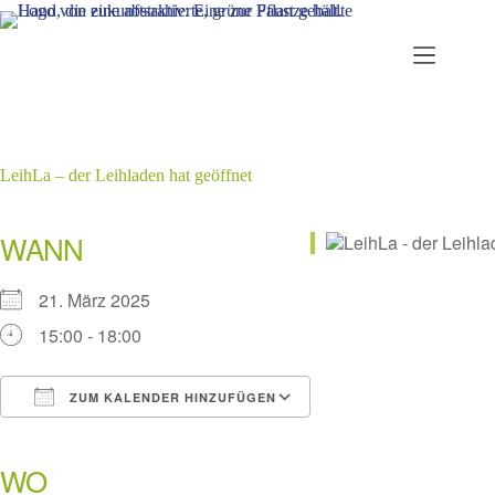
Zum
Inhalt
springen
LeihLa – der Leihladen hat geöffnet
WANN
21. März 2025
15:00 - 18:00
ZUM KALENDER HINZUFÜGEN
ICS herunterladen
Google Kalender
iCalendar
Office 365
Outlook Live
WO