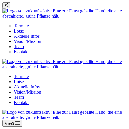
Zum
Inhalt
springen
Termine
Lotse
Aktuelle Infos
Vision/Mission
Team
Kontakt
Termine
Lotse
Aktuelle Infos
Vision/Mission
Team
Kontakt
Menü