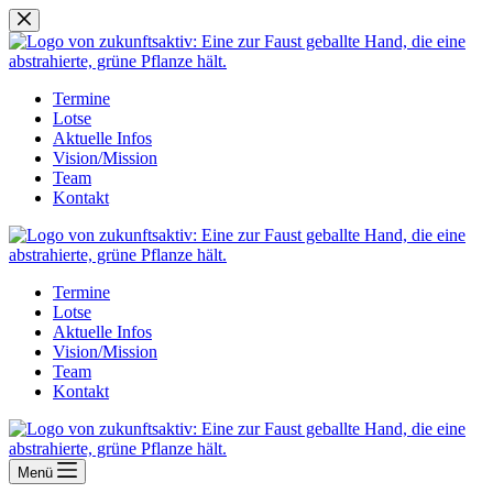
Zum
Inhalt
springen
Termine
Lotse
Aktuelle Infos
Vision/Mission
Team
Kontakt
Termine
Lotse
Aktuelle Infos
Vision/Mission
Team
Kontakt
Menü