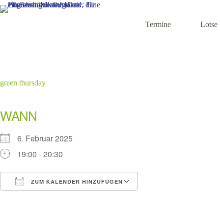
Zum
Inhalt
springen
Termine
Lotse
green thursday
WANN
6. Februar 2025
19:00 - 20:30
ZUM KALENDER HINZUFÜGEN
ICS herunterladen
Google Kalender
iCalendar
Office 365
Outlook Live