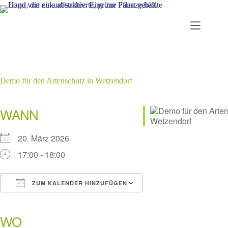
Zum
Inhalt
springen
Demo für den Artenschutz in Wetzendorf
WANN
20. März 2026
17:00 - 18:00
ZUM KALENDER HINZUFÜGEN
ICS herunterladen
Google Kalender
iCalendar
Office 365
Outlook Live
WO