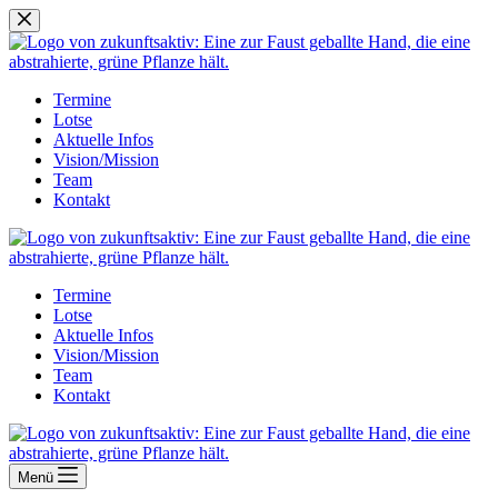
Zum
Inhalt
springen
Termine
Lotse
Aktuelle Infos
Vision/Mission
Team
Kontakt
Termine
Lotse
Aktuelle Infos
Vision/Mission
Team
Kontakt
Menü