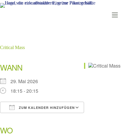
Zum
Inhalt
springen
Critical Mass
WANN
29. Mai 2026
18:15 - 20:15
ZUM KALENDER HINZUFÜGEN
ICS herunterladen
Google Kalender
iCalendar
Office 365
Outlook Live
WO