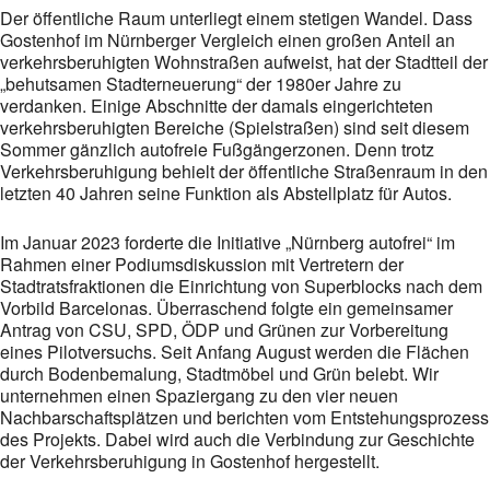
Der öffentliche Raum unterliegt einem stetigen Wandel. Dass
Gostenhof im Nürnberger Vergleich einen großen Anteil an
verkehrsberuhigten Wohnstraßen aufweist, hat der Stadtteil der
„behutsamen Stadterneuerung“ der 1980er Jahre zu
verdanken. Einige Abschnitte der damals eingerichteten
verkehrsberuhigten Bereiche (Spielstraßen) sind seit diesem
Sommer gänzlich autofreie Fußgängerzonen. Denn trotz
Verkehrsberuhigung behielt der öffentliche Straßenraum in den
letzten 40 Jahren seine Funktion als Abstellplatz für Autos.
Im Januar 2023 forderte die Initiative „Nürnberg autofrei“ im
Rahmen einer Podiumsdiskussion mit Vertretern der
Stadtratsfraktionen die Einrichtung von Superblocks nach dem
Vorbild Barcelonas. Überraschend folgte ein gemeinsamer
Antrag von CSU, SPD, ÖDP und Grünen zur Vorbereitung
eines Pilotversuchs. Seit Anfang August werden die Flächen
durch Bodenbemalung, Stadtmöbel und Grün belebt. Wir
unternehmen einen Spaziergang zu den vier neuen
Nachbarschaftsplätzen und berichten vom Entstehungsprozess
des Projekts. Dabei wird auch die Verbindung zur Geschichte
der Verkehrsberuhigung in Gostenhof hergestellt.