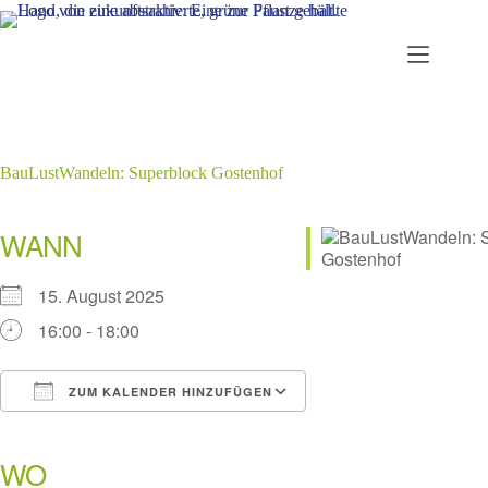
Zum
Inhalt
springen
BauLustWandeln: Superblock Gostenhof
WANN
15. August 2025
16:00 - 18:00
ZUM KALENDER HINZUFÜGEN
ICS herunterladen
Google Kalender
iCalendar
Office 365
Outlook Live
WO