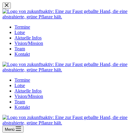
Zum
Inhalt
springen
Termine
Lotse
Aktuelle Infos
Vision/Mission
Team
Kontakt
Termine
Lotse
Aktuelle Infos
Vision/Mission
Team
Kontakt
Menü